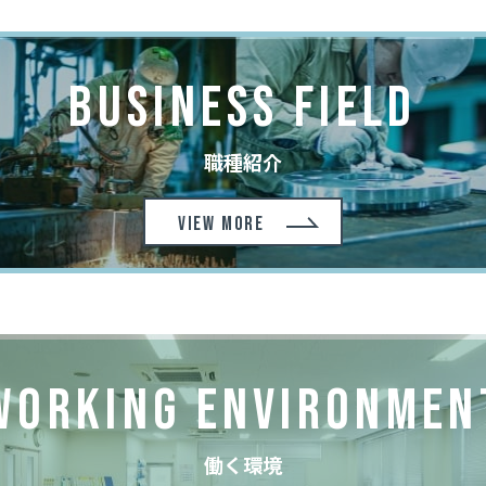
BUSINESS FIELD
職種紹介
VIEW MORE
WORKING ENVIRONMEN
働く環境