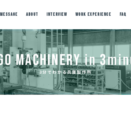
MESSAGE
ABOUT
INTERVIEW
WORK EXPERIENCE
FAQ
わかる
職種紹介
社内イベント
作所
in
min
GO MACHINERY
3
3分でわかる兵庫製作所