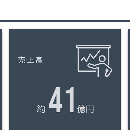
売上高
41
約
億円