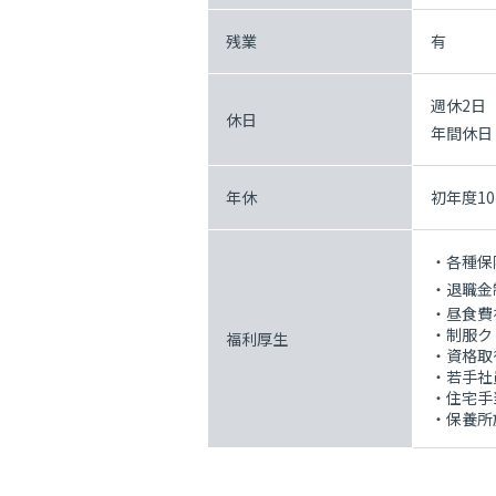
残業
有
週休2日
休日
年間休日
年休
初年度1
・各種保
・退職金
・昼食費
・制服ク
福利厚生
・資格取
・若手社
・住宅手
・保養所