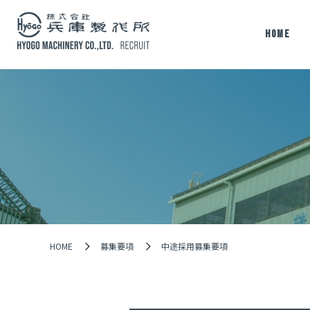
HOME
働く環境
3分で
(兵庫製作所について)
兵庫製
HOME
募集要項
中途採用募集要項