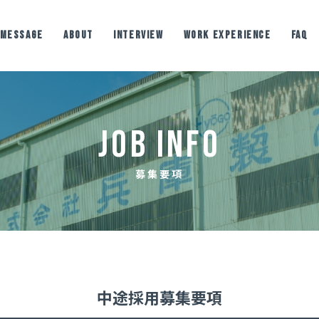
MESSAGE
ABOUT
INTERVIEW
WORK EXPERIENCE
FAQ
わかる
職種紹介
社内イベント
作所
JOB INFO
募集要項
中途採用募集要項