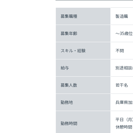
募集職種
製造職
募集年齢
～35歳
スキル・経験
不問
給与
別途相談
募集人数
若干名
勤務地
兵庫県加
平日（月
勤務時間
休憩時間 