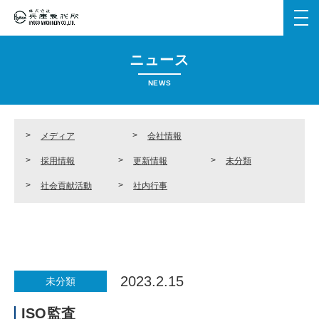
メ
ニ
ュ
ニュース
ー
を
NEWS
開
く
メディア
会社情報
採用情報
更新情報
未分類
社会貢献活動
社内行事
2023.2.15
未分類
ISO監査