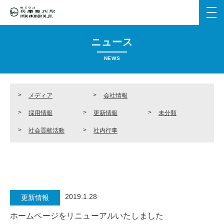
メ
ニ
ュ
ニュース
ー
を
NEWS
開
く
メディア
会社情報
採用情報
更新情報
未分類
社会貢献活動
社内行事
2019.1.28
更新情報
ホームページをリニューアルいたしました