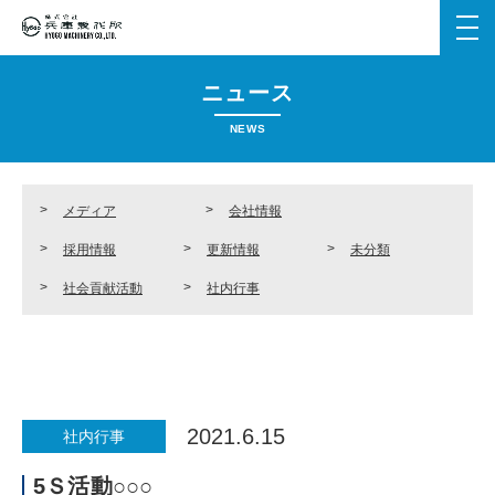
メ
ニ
ュ
ニュース
ー
を
NEWS
開
く
メディア
会社情報
採用情報
更新情報
未分類
社会貢献活動
社内行事
2021.6.15
社内行事
5Ｓ活動○○○