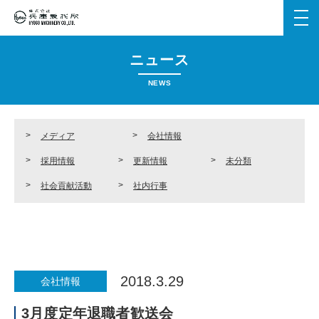
メ
ニ
ュ
ニュース
ー
を
NEWS
開
く
メディア
会社情報
採用情報
更新情報
未分類
社会貢献活動
社内行事
2018.3.29
会社情報
3月度定年退職者歓送会