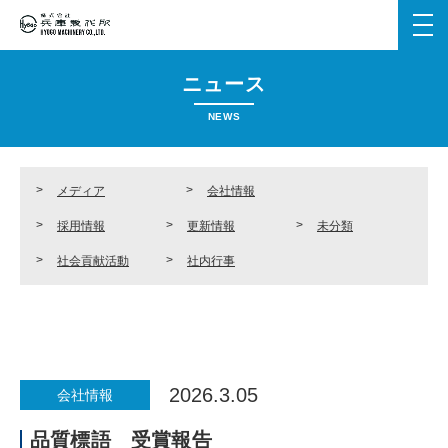
メ
ニ
ュ
ニュース
ー
を
NEWS
開
く
メディア
会社情報
採用情報
更新情報
未分類
社会貢献活動
社内行事
2026.3.05
会社情報
品質標語 受賞報告