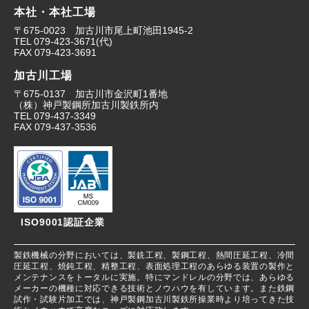
本社・本社工場
〒675-0023 加古川市尾上町池田1945-2
TEL
079-423-3671
(代)
FAX
079-423-3691
加古川工場
〒675-0137 加古川市金沢町1番地
（株）神戸製鋼所加古川製鉄所内
TEL
079-437-3349
FAX
079-437-3536
ISO9001認証企業
製鉄機械の分野においては、製銑工程、製鋼工程、熱間圧延工程、冷間
圧延工程、焼鈍工程、精整工程、表面処理工程のあらゆる装置の製作と
メンテナンスをトータルに実施。特にマンドレルの分野では、あらゆる
メーカーの機種に対応できる技術とノウハウを有しています。また鉄鋼
試作・試験片加工では、神戸製鋼加古川製鉄所操業時より培ってきた技