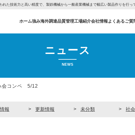
われた技術力と高い精度で、製鉄機械から一般産業機械まで幅広い製品作りを行っ
ホーム
強み
海外調達
品質管理
工場紹介
会社情報
よくあるご質
ニュース
NEWS
会コンペ 5/12
情報
更新情報
未分類
社