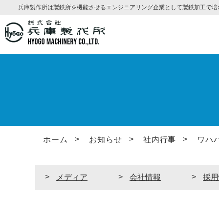
兵庫製作所は製鉄所を機能させるエンジニアリング企業として製鉄加工で培
ホーム
お知らせ
社内行事
ワハハ
メディア
会社情報
採用